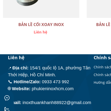
BẢN LỀ CỐI XOAY INOX
BẢN LỀ
Liên hệ
Liên hệ
Chính s
Chính sác
Địa chỉ:
154/1 quốc lộ 1A, phường Tân
📍
Thới Hiệp, Hồ Chí Minh.
Chính sách
📞
Hotline/Zalo:
0933 473 992
Hướng dẫ
🌐
Website:
phukieninoxhcm.com
📧
Email:
inoxthuankhanh88922@gmail.com