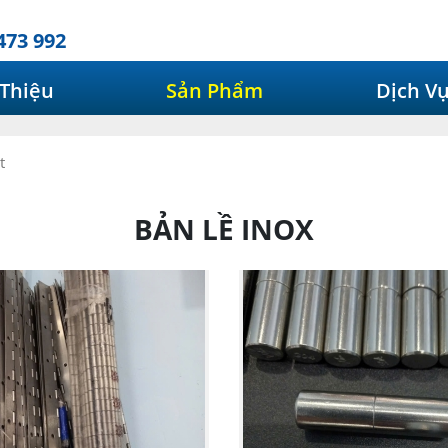
473 992
 Thiệu
Sản Phẩm
Dịch V
t
BẢN LỀ INOX