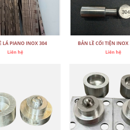
Ề LÁ PIANO INOX 304
BẢN LỀ CỐI TIỆN INOX 3
Liên hệ
Liên hệ