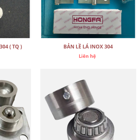
04 ( TQ )
BẢN LỀ LÁ INOX 304
Liên hệ