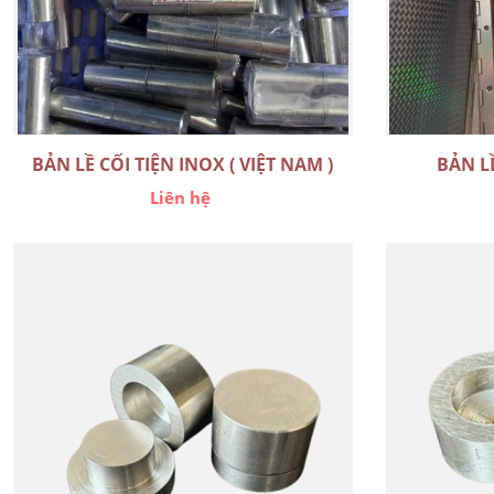
BẢN LỀ CỐI TIỆN INOX ( VIỆT NAM )
BẢN L
Liên hệ