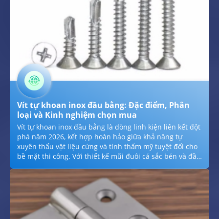
Vít tự khoan inox đầu bằng: Đặc điểm, Phân
loại và Kinh nghiệm chọn mua
Vít tự khoan inox đầu bằng là dòng linh kiện liên kết đột
phá năm 2026, kết hợp hoàn hảo giữa khả năng tự
xuyên thấu vật liệu cứng và tính thẩm mỹ tuyệt đối cho
bề mặt thi công. Với thiết kế mũi đuôi cá sắc bén và đầu
vít phẳng chuẩn DIN 7504-P, sản phẩm cho phép lắp
đặt bằng phẳng với bề mặt nhôm, thép hoặc nhựa mà
không cần khoan mồi, giúp tiết kiệm 50% thời gian lao
động. Chế tạo từ inox cao cấp (410, 304), vít đảm bảo độ
bền cơ học vượt trội, chống hoen gỉ và là lựa chọn số 1
cho các hệ khung cửa nhôm kính, giá kệ và nội thất sang