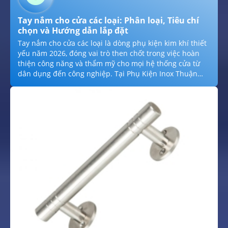
Tay nắm cho cửa các loại: Phân loại, Tiêu chí
chọn và Hướng dẫn lắp đặt
Tay nắm cho cửa các loại là dòng phụ kiện kim khí thiết
yếu năm 2026, đóng vai trò then chốt trong việc hoàn
thiện công năng và thẩm mỹ cho mọi hệ thống cửa từ
dân dụng đến công nghiệp. Tại Phụ Kiện Inox Thuận
Khánh, chúng tôi cung cấp đa dạng các dòng tay nắm
gạt, tay nắm tròn và tay nắm kéo chế tác từ inox 304,
đồng thau và hợp kim cao cấp với khả năng chống gỉ sét
tuyệt đối. Việc lựa chọn đúng loại tay nắm không chỉ
giúp vận hành cửa êm ái, nhẹ nhàng mà còn tạo điểm
nhấn kiến trúc sang trọng, bền bỉ vĩnh cửu trước mọi
tác động khắc nghiệt của môi trường.