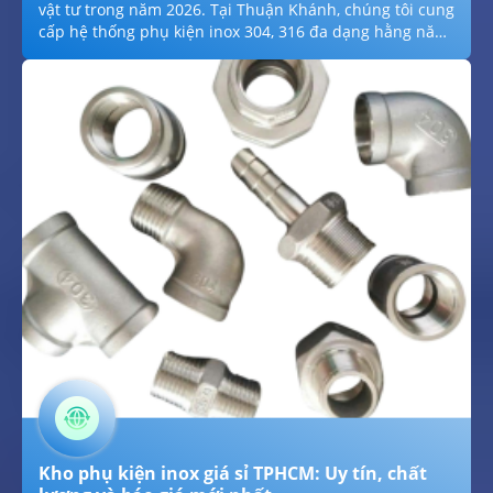
vật tư trong năm 2026. Tại Thuận Khánh, chúng tôi cung
cấp hệ thống phụ kiện inox 304, 316 đa dạng hằng năm:
từ bulong, ốc vít kỹ thuật đến các loại bản lề, ty ren đạt
chuẩn ISO hằng ngày. Với vị trí chiến lược trên Quốc lộ
1A hằng ngày hằng ngày, chính sách giá gốc tại kho
hằng năm và cam kết chất lượng vật liệu minh bạch
hằng năm, chúng tôi tự hào là đối tác cung ứng vật tư
inox hàng đầu cho mọi công trình tại Quận 12 trong
năm 2026.
Kho phụ kiện inox giá sỉ TPHCM: Uy tín, chất