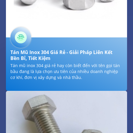
Tán Mũ Inox 304 Giá Rẻ - Giải Pháp Liên Kết
Bền Bỉ, Tiết Kiệm
Tán mũ inox 304 giá rẻ hay còn biết đến với tên gọi tán
bầu đang là lựa chọn ưu tiên của nhiều doanh nghiệp
cơ khí, đơn vị xây dựng và nhà thầu.