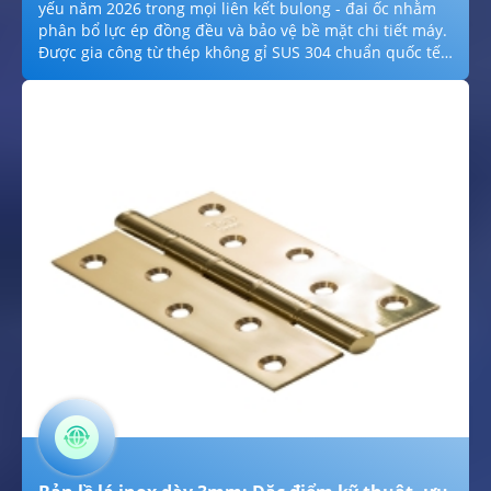
yếu năm 2026 trong mọi liên kết bulong - đai ốc nhằm
phân bổ lực ép đồng đều và bảo vệ bề mặt chi tiết máy.
Được gia công từ thép không gỉ SUS 304 chuẩn quốc tế,
sản phẩm sở hữu khả năng kháng oxy hóa vượt trội
trong môi trường nồm ẩm, hóa chất nhẹ và đạt tính
thẩm mỹ cao cho các công trình ngoại thất. Với dải kích
thước đa dạng từ M3 đến M36, lông đền inox 304 giúp
triệt tiêu hiện tượng tự tháo rời do rung chấn, đảm bảo
độ bền vĩnh cửu cho các hệ thống nhà xưởng, điện mặt
trời và cơ khí chính xác tại khu vực miền Nam.