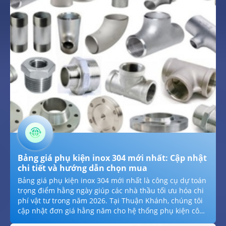
ngày và tư vấn chuyên sâu theo môi trường lắp đặt
hằng năm, chúng tôi giúp quý khách chọn đúng giải
pháp bền bỉ hằng năm cho dự án 2026.
Bảng giá phụ kiện inox 304 mới nhất: Cập nhật
chi tiết và hướng dẫn chọn mua
Bảng giá phụ kiện inox 304 mới nhất là công cụ dự toán
trọng điểm hằng ngày giúp các nhà thầu tối ưu hóa chi
phí vật tư trong năm 2026. Tại Thuận Khánh, chúng tôi
cập nhật đơn giá hằng năm cho hệ thống phụ kiện công
nghiệp và dân dụng: từ co, tê, van inox hằng ngày đến