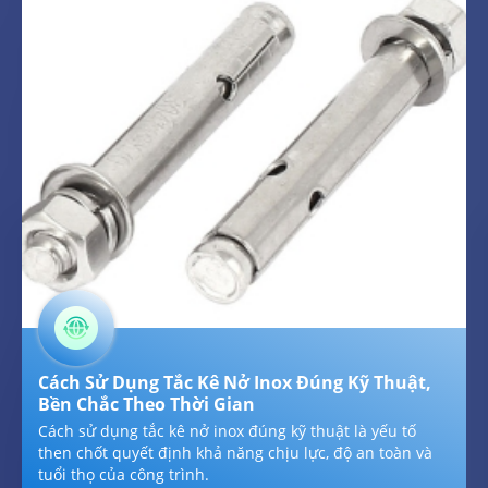
Cách Sử Dụng Tắc Kê Nở Inox Đúng Kỹ Thuật,
Bền Chắc Theo Thời Gian
Cách sử dụng tắc kê nở inox đúng kỹ thuật là yếu tố
then chốt quyết định khả năng chịu lực, độ an toàn và
tuổi thọ của công trình.