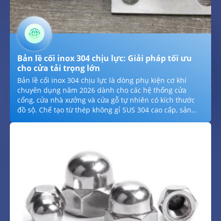
Bản lề cối inox 304 chịu lực: Giải pháp tối ưu
cho cửa tải trọng lớn
Bản lề cối inox 304 chịu lực là dòng phụ kiện cơ khí
chuyên dụng năm 2026 dành cho các hệ thống cửa
cổng, cửa nhà xưởng và cửa gỗ tự nhiên có kích thước
đồ sộ. Chế tạo từ thép không gỉ SUS 304 cao cấp, sản
phẩm sở hữu khả năng triệt tiêu lực mô-men xoắn hiệu
quả, tập trung nâng đỡ tải trọng theo phương đứng
giúp cửa không bị xệ cánh sau thời gian dài sử dụng.
Với thiết kế trục cối đặc kết hợp vòng đệm giảm chấn,
bản lề đảm bảo sự vận hành mượt mà, bền bỉ ngay cả
trong môi trường khắc nghiệt như vùng ven biển hay
khu công nghiệp hóa chất.