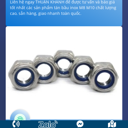
Liên hệ ngay THUẬN KHÁNH để được tư vấn và báo giá
tốt nhất các sản phẩm tán bầu inox M8 M10 chất lượng
cao, sẵn hàng, giao nhanh toàn quốc.