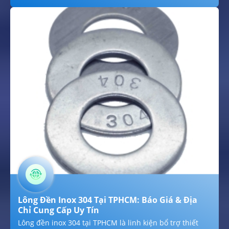
quốc tế, sản phẩm sở hữu khả năng kháng oxy hóa
tuyệt vời, chịu được lực siết lớn mà không biến dạng
ren và đạt tính thẩm mỹ cao. Với kho hàng dồi dào quy
cách từ M3 đến M30, chúng tôi cung cấp giải pháp vật
tư giá sỉ cạnh tranh, hỗ trợ giao hàng thần tốc ngay
trong ngày cho các đơn vị thi công tại khu vực Tây Bắc
Sài Gòn.
Lông Đền Inox 304 Tại TPHCM: Báo Giá & Địa
Chỉ Cung Cấp Uy Tín
Lông đền inox 304 tại TPHCM là linh kiện bổ trợ thiết