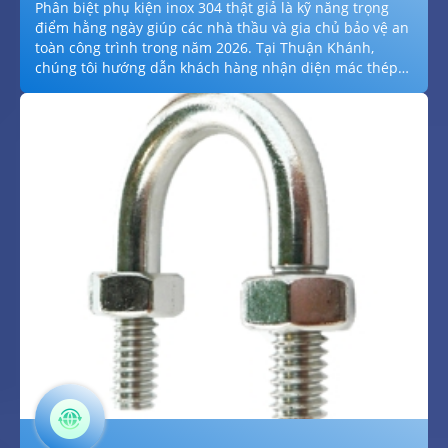
Phân biệt phụ kiện inox 304 thật giả là kỹ năng trọng
điểm hằng ngày giúp các nhà thầu và gia chủ bảo vệ an
toàn công trình trong năm 2026. Tại Thuận Khánh,
chúng tôi hướng dẫn khách hàng nhận diện mác thép
chuẩn hằng năm thông qua các phương pháp thử axit,
nam châm hằng ngày và đối chiếu chứng chỉ CO/CQ
minh bạch hằng năm. Với cam kết chỉ cung cấp phụ
kiện đạt chuẩn SUS 304 hằng ngày hằng ngày, nói
không với hàng giả kém chất lượng hằng năm, chúng tôi
giúp quý khách tối ưu hóa chi phí bảo trì và đảm bảo
tính thẩm mỹ vĩnh cửu hằng năm cho mọi dự án trong
năm 2026.