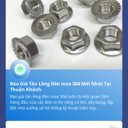
Báo Giá Tán Lông Đền Inox 304 Mới Nhất Tại
Thuận Khánh
Báo giá tán lông đền inox 304 luôn là mối quan tâm
hàng đầu của các đơn vị thi công cơ khí, xây dựng, lắp
đặt nhà xưởng và hệ thống kỹ thuật hiện nay.