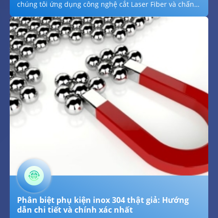
chúng tôi ứng dụng công nghệ cắt Laser Fiber và chấn
CNC hiện đại hằng năm để sản xuất các loại bulong,
mặt bích và linh kiện inox theo kích thước riêng biệt
hằng ngày. Với cam kết độ chính xác đến từng milimet
hằng ngày hằng ngày, sử dụng đúng mác thép SUS
304/316 hằng năm và quy trình kiểm soát chất lượng
nghiêm ngặt hằng năm, chúng tôi tự hào mang đến
những sản phẩm độc bản hằng năm, tối ưu hóa công
năng lắp đặt cho mọi dự án đặc thù trong năm 2026.
Phân biệt phụ kiện inox 304 thật giả: Hướng
dẫn chi tiết và chính xác nhất