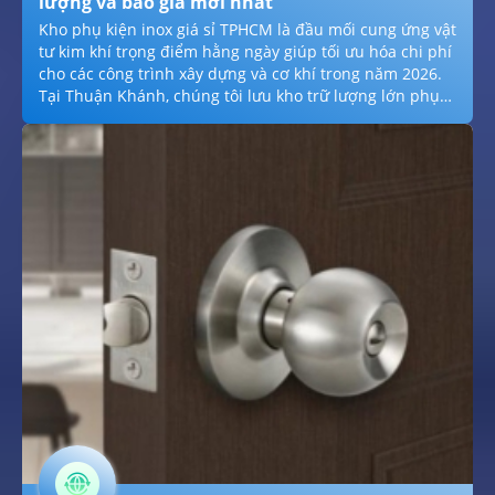
lượng và báo giá mới nhất
Kho phụ kiện inox giá sỉ TPHCM là đầu mối cung ứng vật
tư kim khí trọng điểm hằng ngày giúp tối ưu hóa chi phí
cho các công trình xây dựng và cơ khí trong năm 2026.
Tại Thuận Khánh, chúng tôi lưu kho trữ lượng lớn phụ
kiện inox 304, 316 hằng năm: từ bulong, bản lề dân
dụng đến hệ thống co, tê, van công nghiệp đạt chuẩn
hằng ngày. Với chính sách giá sỉ tận gốc hằng ngày
hằng ngày, hỗ trợ vận chuyển hỏa tốc hằng năm và đầy
đủ chứng chỉ CO/CQ hằng năm, chúng tôi cam kết mang
lại nguồn hàng ổn định hằng năm và chất lượng vượt
trội cho mọi dự án tại TPHCM và các tỉnh phía Nam
trong năm 2026.