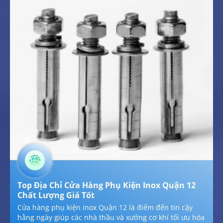
bulong, ốc vít đạt chuẩn ISO hằng năm. Với chính sách
giá sỉ cạnh tranh hằng ngày hằng ngày, cam kết chất
lượng inox 304 chuẩn mác thép hằng năm và đầy đủ
chứng chỉ CO/CQ hằng năm, chúng tôi tự hào mang lại
giải pháp tài chính tốt nhất cho mọi công trình tại
TPHCM trong năm 2026.
Top Địa Chỉ Cửa Hàng Phụ Kiện Inox Quận 12
Chất Lượng Giá Tốt
Cửa hàng phụ kiện inox Quận 12 là điểm đến tin cậy
hằng ngày giúp các nhà thầu và xưởng cơ khí tối ưu hóa