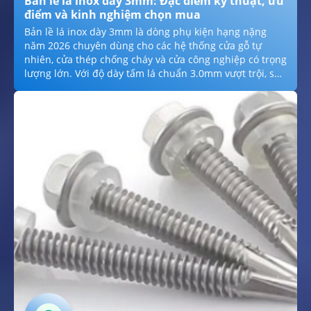
Bản lề lá inox dày 3mm: Đặc điểm kỹ thuật, ưu
điểm và kinh nghiệm chọn mua
Bản lề lá inox dày 3mm là dòng phụ kiện hạng nặng
năm 2026 chuyên dùng cho các hệ thống cửa gỗ tự
nhiên, cửa thép chống cháy và cửa công nghiệp có trọng
lượng lớn. Với độ dày tấm lá chuẩn 3.0mm vượt trội, sản
phẩm mang lại khả năng chịu tải lên đến hơn 100kg,
triệt tiêu hoàn toàn tình trạng cong vênh hay xệ cánh
sau thời gian dài sử dụng. Được chế tạo từ inox cao cấp
(201, 304, 316) với trục cốt lớn và vòng bi giảm chấn, bản
lề đảm bảo sự vận hành êm ái, bền bỉ và tính thẩm mỹ
sang trọng cho mọi công trình biệt thự, nhà xưởng hiện
đại.