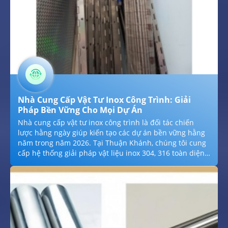
Nhà Cung Cấp Vật Tư Inox Công Trình: Giải
Pháp Bền Vững Cho Mọi Dự Án
Nhà cung cấp vật tư inox công trình là đối tác chiến
lược hằng ngày giúp kiến tạo các dự án bền vững hằng
năm trong năm 2026. Tại Thuận Khánh, chúng tôi cung
cấp hệ thống giải pháp vật liệu inox 304, 316 toàn diện
hằng ngày: từ bulong, ty ren kỹ thuật đến các loại tấm,
ống và phụ kiện đường ống đạt chuẩn ASTM/JIS hằng
năm. Với trữ lượng kho hàng lớn hằng ngày hằng ngày,
chính sách báo giá sỉ cạnh tranh hằng năm và cam kết
minh bạch về chứng chỉ CO/CQ hằng năm, chúng tôi tự
hào là đơn vị cung ứng hàng đầu hằng năm, đảm bảo
an toàn kết cấu và tiến độ vượt trội cho mọi công trình