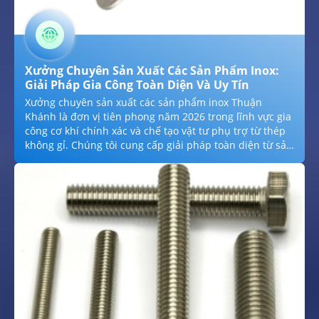
Xưởng Chuyên Sản Xuất Các Sản Phẩm Inox:
Giải Pháp Gia Công Toàn Diện Và Uy Tín
Xưởng chuyên sản xuất các sản phẩm inox Thuận
Khánh là đơn vị tiên phong năm 2026 trong lĩnh vực gia
công cơ khí chính xác và chế tạo vật tư phụ trợ từ thép
không gỉ. Chúng tôi cung cấp giải pháp toàn diện từ sản
xuất bulong, ốc vít, bản lề đến các phụ kiện công nghiệp
phức tạp theo bản vẽ kỹ thuật, đảm bảo chuẩn mác
thép SUS 304, 316. Với công nghệ cắt CNC và hàn Argon
hiện đại, xưởng cam kết mang lại sản phẩm có độ bền
cơ học cao, tính thẩm mỹ vượt trội và giá thành tối ưu
nhất cho các nhà thầu xây dựng và doanh nghiệp sản
xuất trên toàn quốc.