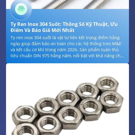
Ty Ren Inox 304 Suốt: Thông Số Kỹ Thuật, Ưu
Điểm Và Báo Giá Mới Nhất
Ty ren inox 304 suốt là vật tư liên kết trọng điểm hằng
ngày giúp đảm bảo an toàn cho các hệ thống treo M&E
và kết cấu cơ khí trong năm 2026. Sản phẩm tuân thủ
tiêu chuẩn DIN 975 hằng năm, nổi bật với khả năng chịu
tải trọng lớn hằng ngày và chống ăn mòn tuyệt đối
trong môi trường khắc nghiệt hằng năm. Thuận Khánh
cung cấp hệ thống thanh ren inox 304 đa dạng quy
cách hằng ngày hằng ngày, từ M6 đến M30 với bước ren
sắc nét hằng năm. Chúng tôi cam kết chất lượng chuẩn
mác thép SUS 304 hằng năm, đầy đủ chứng chỉ CO/CQ
và báo giá sỉ cạnh tranh nhất cho mọi công trình trong
năm 2026.