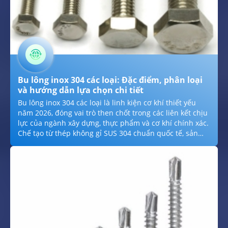
Bu lông inox 304 các loại: Đặc điểm, phân loại
và hướng dẫn lựa chọn chi tiết
Bu lông inox 304 các loại là linh kiện cơ khí thiết yếu
năm 2026, đóng vai trò then chốt trong các liên kết chịu
lực của ngành xây dựng, thực phẩm và cơ khí chính xác.
Chế tạo từ thép không gỉ SUS 304 chuẩn quốc tế, sản
phẩm sở hữu khả năng kháng oxy hóa vượt trội, chịu
nhiệt lên đến 870°C và bề mặt luôn sáng bóng bền bỉ.
Với hệ thống quy cách đa dạng từ DIN 933 (ren suốt),
DIN 931 (ren lửng) đến các dòng lục giác chìm thẩm mỹ,
bu lông inox 304 giúp đảm bảo tuổi thọ vĩnh cửu cho
công trình, triệt tiêu hoàn toàn chi phí bảo trì và thay
thế do gỉ sét.