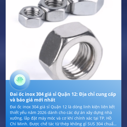
không chỉ triệt tiêu hoàn toàn tình trạng xệ cánh, kẹt
cứng do gỉ sét mà còn nâng tầm thẩm mỹ sang trọng,
hiện đại cho mặt tiền công trình của bạn.
Đai ốc inox 304 giá sỉ Quận 12: Địa chỉ cung cấp
và báo giá mới nhất
Đai ốc inox 304 giá sỉ Quận 12 là dòng linh kiện liên kết
thiết yếu năm 2026 dành cho các dự án xây dựng nhà
xưởng, lắp đặt máy móc và cơ khí chính xác tại TP. Hồ
Chí Minh. Được chế tác từ thép không gỉ SUS 304 chuẩn