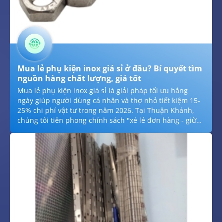
Mua lẻ phụ kiện inox giá sỉ ở đâu? Bí quyết tìm
nguồn hàng chất lượng, giá tốt
Mua lẻ phụ kiện inox giá sỉ là giải pháp tối ưu hằng
ngày giúp người dùng cá nhân và thợ nhỏ tiết kiệm 15-
25% chi phí vật tư trong năm 2026. Tại Thuận Khánh,
chúng tôi tiên phong chính sách "xé lẻ đơn hàng - giữ
nguyên giá sỉ" hằng năm cho các mặt hàng bulong, ốc
vít, bản lề và ty ren đạt chuẩn hằng ngày. Với trữ lượng
kho dồi dào hằng ngày hằng ngày, cam kết chất lượng
inox 304 chuẩn mác thép hằng năm và dịch vụ giao
hàng hỏa tốc hằng năm, chúng tôi giúp mọi công trình
dân dụng tiếp cận nguồn hàng chính hãng hằng năm
với ngân sách thấp nhất trong năm 2026.