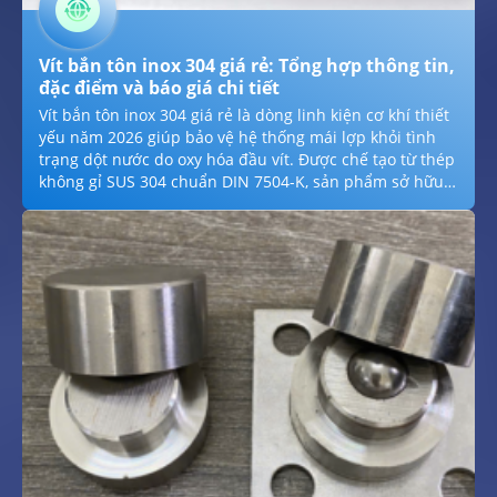
Vít bắn tôn inox 304 giá rẻ: Tổng hợp thông tin,
đặc điểm và báo giá chi tiết
Vít bắn tôn inox 304 giá rẻ là dòng linh kiện cơ khí thiết
yếu năm 2026 giúp bảo vệ hệ thống mái lợp khỏi tình
trạng dột nước do oxy hóa đầu vít. Được chế tạo từ thép
không gỉ SUS 304 chuẩn DIN 7504-K, sản phẩm sở hữu
khả năng kháng mưa axit và hơi muối vượt trội, đảm
bảo liên kết bền vững giữa tấm lợp và xà gồ. Với thiết kế
mũi tự khoan dạng đuôi cá sắc bén, vít cho phép xuyên
thủng xà gồ thép nhanh chóng, vừa giúp tiết kiệm thời
gian thi công, vừa nâng tầm thẩm mỹ và tuổi thọ cho các
công trình nhà xưởng, biệt thự hiện đại.