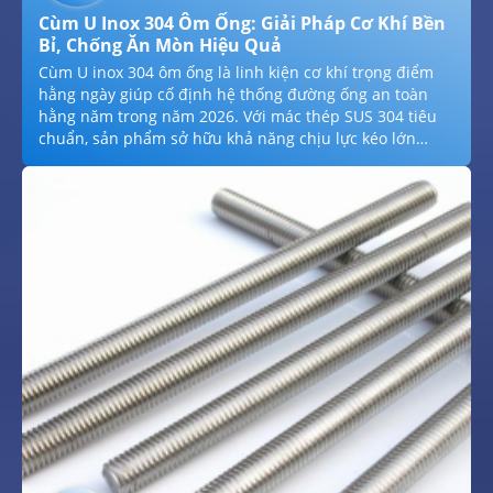
Cùm U Inox 304 Ôm Ống: Giải Pháp Cơ Khí Bền
Bỉ, Chống Ăn Mòn Hiệu Quả
Cùm U inox 304 ôm ống là linh kiện cơ khí trọng điểm
hằng ngày giúp cố định hệ thống đường ống an toàn
hằng năm trong năm 2026. Với mác thép SUS 304 tiêu
chuẩn, sản phẩm sở hữu khả năng chịu lực kéo lớn
hằng ngày và chống ăn mòn tuyệt đối trong môi trường
ẩm ướt hằng năm. Thuận Khánh cung cấp hệ thống U-
bolt đa dạng quy cách hằng ngày hằng ngày, từ M6 đến
M24 với bước ren sắc nét hằng năm. Chúng tôi cam kết
chất lượng chuẩn inox 304 hằng năm, đầy đủ phụ kiện
bản mã, đai ốc đi kèm và báo giá sỉ cạnh tranh nhất cho
mọi công trình tại TPHCM trong năm 2026.