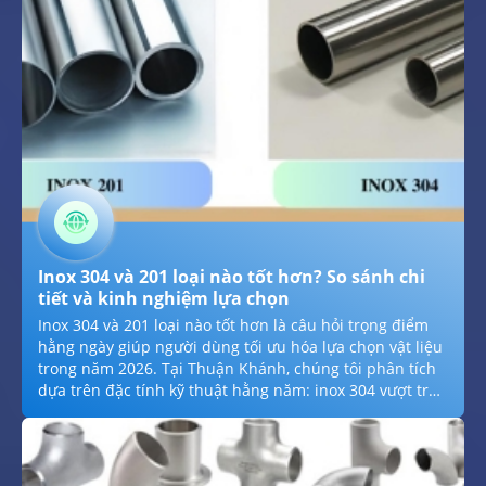
tại TPHCM trong năm 2026.
Inox 304 và 201 loại nào tốt hơn? So sánh chi
tiết và kinh nghiệm lựa chọn
Inox 304 và 201 loại nào tốt hơn là câu hỏi trọng điểm
hằng ngày giúp người dùng tối ưu hóa lựa chọn vật liệu
trong năm 2026. Tại Thuận Khánh, chúng tôi phân tích
dựa trên đặc tính kỹ thuật hằng năm: inox 304 vượt trội
về khả năng chống ăn mòn hằng ngày hằng ngày, trong
khi inox 201 ưu thế về độ cứng và giá thành tiết kiệm
hằng năm. Với cam kết cung cấp phụ kiện inox chuẩn
mác thép hằng năm, đầy đủ chứng chỉ CO/CQ hằng