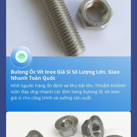
Bulong Ốc Vít Inox Giá Sỉ Số Lượng Lớn, Giao
Nhanh Toàn Quốc
Nhờ nguồn hàng ổn định và kho bãi lớn, THUẬN KHÁNH
luôn đáp ứng nhanh các đơn hàng bulong ốc vít inox
giá sỉ cho công trình và xưởng sản xuất.