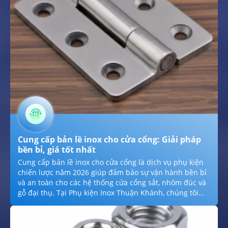
trọng.
Cung cấp bản lề inox cho cửa cổng: Giải pháp
bền bỉ, giá tốt nhất
Cung cấp bản lề inox cho cửa cổng là dịch vụ phụ kiện
chiến lược năm 2026 giúp đảm bảo sự vận hành bền bỉ
và an toàn cho các hệ thống cửa cổng sắt, nhôm đúc và
gỗ đại thụ. Tại Phụ kiện Inox Thuận Khánh, chúng tôi
cung cấp các dòng bản lề chế tạo từ thép không gỉ SUS
304 cao cấp với khả năng kháng mặn, chống mưa axit và
chịu lực nén cực cao. Việc sử dụng bản lề inox chuẩn