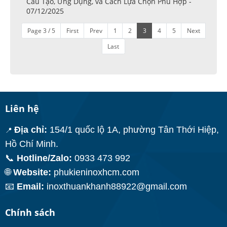
Cấu Tạo, Ứng Dụng, và Cách Lựa Chọn Phù Hợp -
07/12/2025
Page 3 / 5
First
Prev
1
2
3
4
5
Next
Last
Liên hệ
Địa chỉ:
154/1 quốc lộ 1A, phường Tân Thới Hiệp,
📍
Hồ Chí Minh.
📞
Hotline/Zalo:
0933 473 992
🌐
Website:
phukieninoxhcm.com
📧
Email:
inoxthuankhanh88922@gmail.com
Chính sách