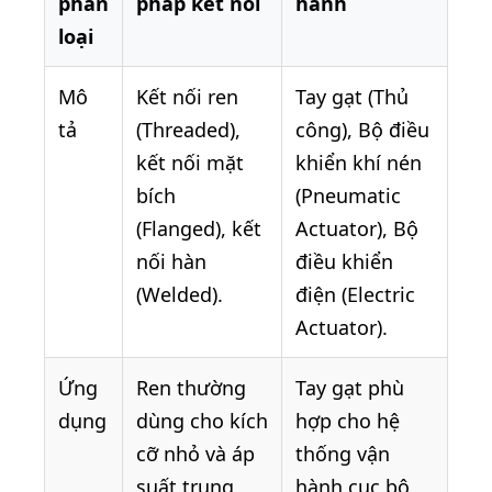
phân
pháp kết nối
hành
loại
Mô
Kết nối ren
Tay gạt (Thủ
tả
(Threaded),
công), Bộ điều
kết nối mặt
khiển khí nén
bích
(Pneumatic
(Flanged), kết
Actuator), Bộ
nối hàn
điều khiển
(Welded).
điện (Electric
Actuator).
Ứng
Ren thường
Tay gạt phù
dụng
dùng cho kích
hợp cho hệ
cỡ nhỏ và áp
thống vận
suất trung
hành cục bộ,