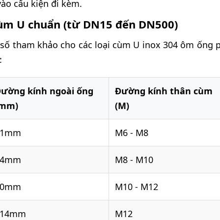
ào cấu kiện đi kèm.
ùm U chuẩn (từ DN15 đến DN500)
 số tham khảo cho các loại cùm U inox 304 ôm ống p
:
ường kính ngoài ống
Đường kính thân cùm
(mm)
(M)
21mm
M6 - M8
34mm
M8 - M10
60mm
M10 - M12
114mm
M12