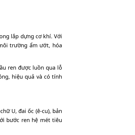
rong lắp dựng cơ khí. Với
 môi trường ẩm ướt, hóa
ầu ren được luồn qua lỗ
ng, hiệu quả và có tính
ữ U, đai ốc (ê-cu), bản
ới bước ren hệ mét tiêu