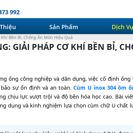
473 992
 Thiệu
Sản Phẩm
Dịch V
 Khí Bền Bỉ, Chống Ăn Mòn Hiệu Quả
G: GIẢI PHÁP CƠ KHÍ BỀN BỈ, 
ng ống công nghiệp và dân dụng, việc cố định ống v
 bảo sự ổn định và an toàn.
Cùm U inox 304 ôm ố
g chịu lực vượt trội và độ bền hóa học cao. Bài vi
, ứng dụng và kinh nghiệm lựa chọn cùm chữ U chất 