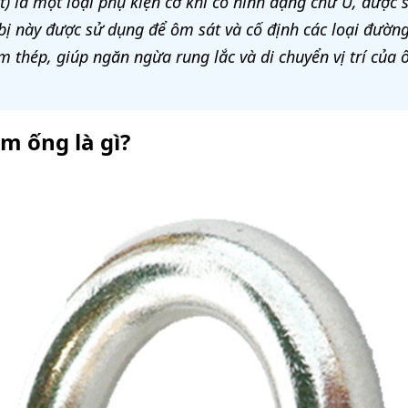
) là một loại phụ kiện cơ khí có hình dạng chữ U, được 
bị này được sử dụng để ôm sát và cố định các loại đườn
thép, giúp ngăn ngừa rung lắc và di chuyển vị trí của 
m ống là gì?