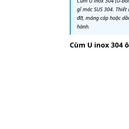
Cùm U inox 304 (U-bolt
gỉ mác SUS 304. Thiết 
đỡ, máng cáp hoặc dầm 
hành.
Cùm U inox 304 ô