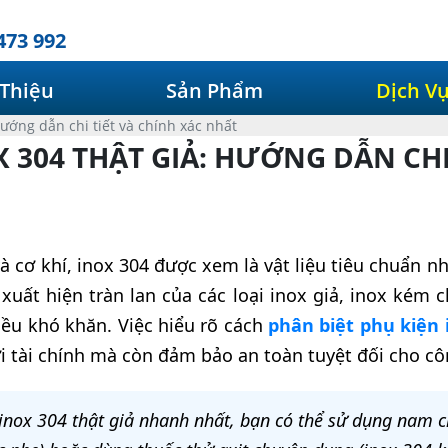
473 992
 Thiệu
Sản Phẩm
Dịch V
Hướng dẫn chi tiết và chính xác nhất
X 304 THẬT GIẢ: HƯỚNG DẪN CHI
 cơ khí, inox 304 được xem là vật liệu tiêu chuẩn n
ự xuất hiện tràn lan của các loại inox giả, inox kém 
ều khó khăn. Việc hiểu rõ cách
phân biệt phụ kiện 
ợi tài chính mà còn đảm bảo an toàn tuyệt đối cho cô
 inox 304 thật giả nhanh nhất, bạn có thể sử dụng nam 