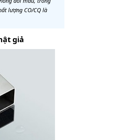
không đổi màu, trong
chất lượng CO/CQ là
hật giả