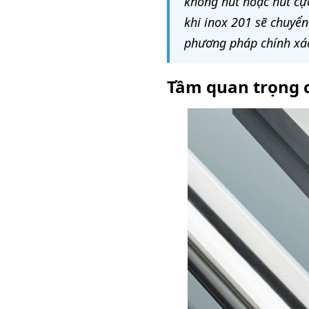
không hút hoặc hút cự
khi inox 201 sẽ chuyển
phương pháp chính xác
Tầm quan trọng c