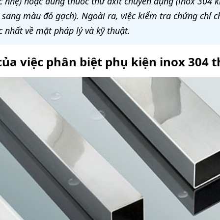
c nhẹ) hoặc dùng thuốc thử axit chuyên dụng (inox 304 
 sang màu đỏ gạch). Ngoài ra, việc kiểm tra chứng chỉ 
 nhất về mặt pháp lý và kỹ thuật.
ủa việc phân biệt phụ kiện inox 304 t