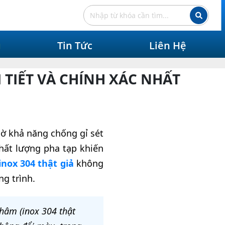
ụ
Tin Tức
Liên Hệ
 TIẾT VÀ CHÍNH XÁC NHẤT
hờ khả năng chống gỉ sét
chất lượng pha tạp khiến
inox 304 thật giả
không
ng trình.
châm (inox 304 thật