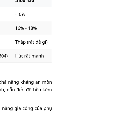
Inox 430
~ 0%
16% - 18%
Thấp (rất dễ gỉ)
304)
Hút rất mạnh
n khả năng kháng ăn mòn
ành, dẫn đến độ bền kém
ả năng gia công của phụ