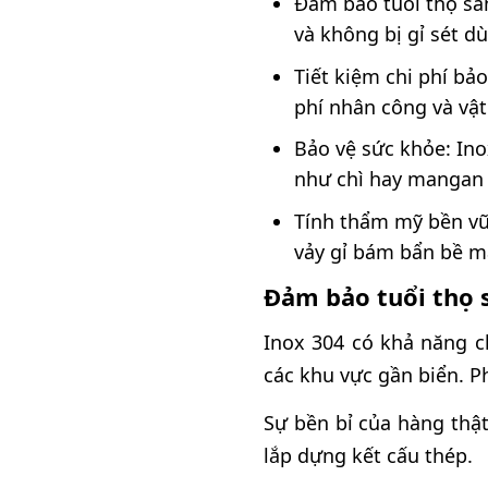
Đảm bảo tuổi thọ sả
và không bị gỉ sét d
Tiết kiệm chi phí bảo
phí nhân công và vật
Bảo vệ sức khỏe: Ino
như chì hay mangan 
Tính thẩm mỹ bền vữn
vảy gỉ bám bẩn bề m
Đảm bảo tuổi thọ
Inox 304 có khả năng c
các khu vực gần biển. Ph
Sự bền bỉ của hàng thật
lắp dựng kết cấu thép.