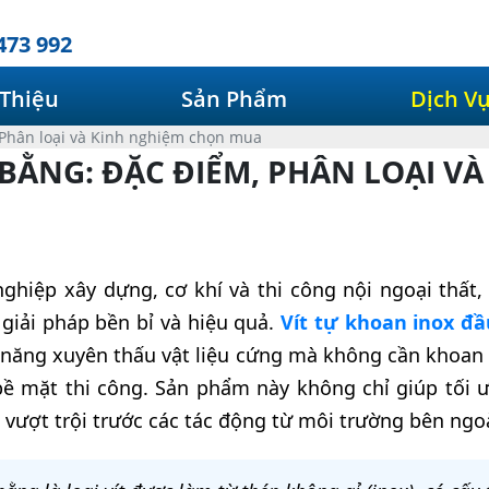
473 992
 Thiệu
Sản Phẩm
Dịch V
, Phân loại và Kinh nghiệm chọn mua
 BẰNG: ĐẶC ĐIỂM, PHÂN LOẠI V
hiệp xây dựng, cơ khí và thi công nội ngoại thất, v
giải pháp bền bỉ và hiệu quả.
Vít tự khoan inox đ
năng xuyên thấu vật liệu cứng mà không cần khoan
ề mặt thi công. Sản phẩm này không chỉ giúp tối ư
vượt trội trước các tác động từ môi trường bên ngoà