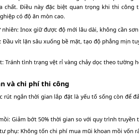
 chất. Điều này đặc biệt quan trọng khi thi công t
ghiệp có độ ăn mòn cao.
nhiên: Inox giữ được độ mới lâu dài, không cần sơn 
 Đầu vít lặn sâu xuống bề mặt, tạo độ phẳng mịn tuy
ét: Tránh tình trạng vệt rỉ vàng chảy dọc theo tường 
n và chi phí thi công
ệc rút ngắn thời gian lắp đặt là yếu tố sống còn để đ
ồi: Giảm bớt 50% thời gian so với quy trình truyền 
t tư phụ: Không tốn chi phí mua mũi khoan mồi vốn rấ