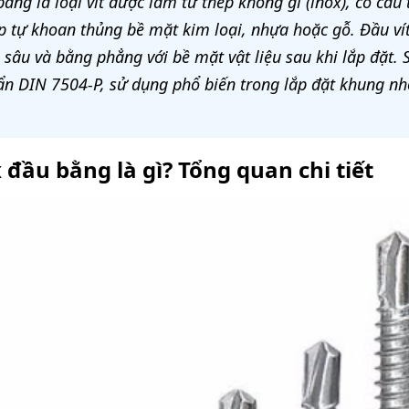
bằng là loại vít được làm từ thép không gỉ (inox), có cấu
 tự khoan thủng bề mặt kim loại, nhựa hoặc gỗ. Đầu vít
n sâu và bằng phẳng với bề mặt vật liệu sau khi lắp đặt
ẩn DIN 7504-P, sử dụng phổ biến trong lắp đặt khung nh
 đầu bằng là gì? Tổng quan chi tiết