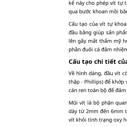
kế này cho phép vít tự 
qua bước khoan mồi bằ
Cấu tạo của vít tự khoa
đầu bằng giúp sản phẩm
lên gây mất thẩm mỹ ho
phần đuôi cá đảm nhiệm 
Cấu tạo chi tiết c
Về hình dáng, đầu vít 
thập - Phillips) để khớp
cán ren toàn bộ để đảm b
Mũi vít là bộ phận qua
dày từ 2mm đến 6mm tùy
vít khỏi tình trạng oxy 