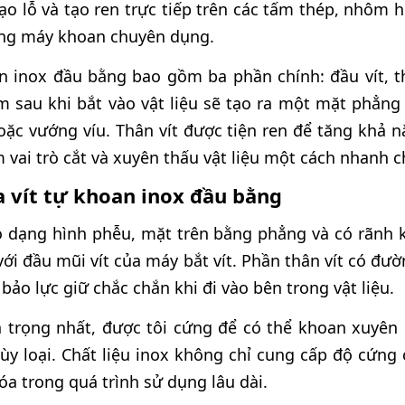
tạo lỗ và tạo ren trực tiếp trên các tấm thép, nhô
ng máy khoan chuyên dụng.
n inox đầu bằng bao gồm ba phần chính: đầu vít, th
 sau khi bắt vào vật liệu sẽ tạo ra một mặt phẳng 
ặc vướng víu. Thân vít được tiện ren để tăng khả n
vai trò cắt và xuyên thấu vật liệu một cách nhanh 
ủa vít tự khoan inox đầu bằng
có dạng hình phễu, mặt trên bằng phẳng và có rãnh k
 với đầu mũi vít của máy bắt vít. Phần thân vít có đ
ảo lực giữ chắc chắn khi đi vào bên trong vật liệu.
n trọng nhất, được tôi cứng để có thể khoan xuyên
 loại. Chất liệu inox không chỉ cung cấp độ cứng 
hóa trong quá trình sử dụng lâu dài.