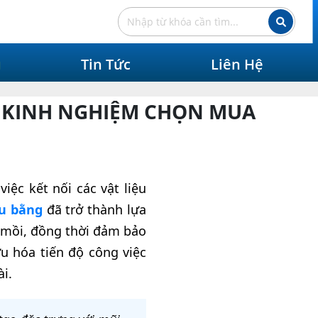
ụ
Tin Tức
Liên Hệ
À KINH NGHIỆM CHỌN MUA
iệc kết nối các vật liệu
ầu bằng
đã trở thành lựa
 mồi, đồng thời đảm bảo
u hóa tiến độ công việc
i.